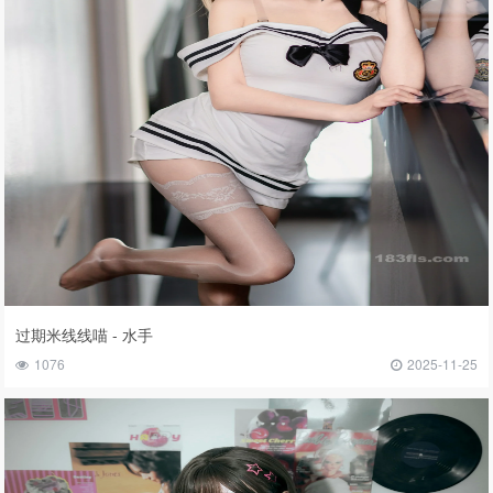
过期米线线喵 - 水手
1076
2025-11-25