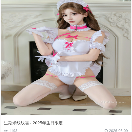
过期米线线喵 - 2025年生日限定
1193
2026-06-09