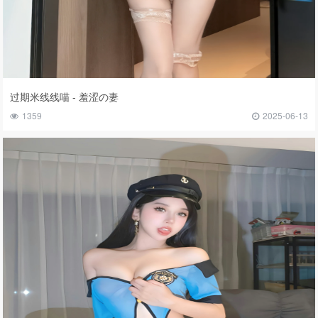
过期米线线喵 - 羞涩の妻
1359
2025-06-13