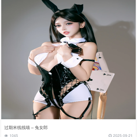
过期米线线喵 – 兔女郎
1045
2025-09-21