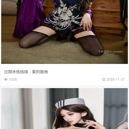
过期米线线喵 - 紫韵旗袍
1026
2025-11-27