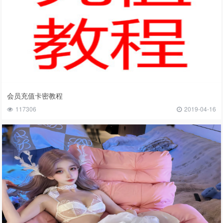
会员充值卡密教程
117306
2019-04-16