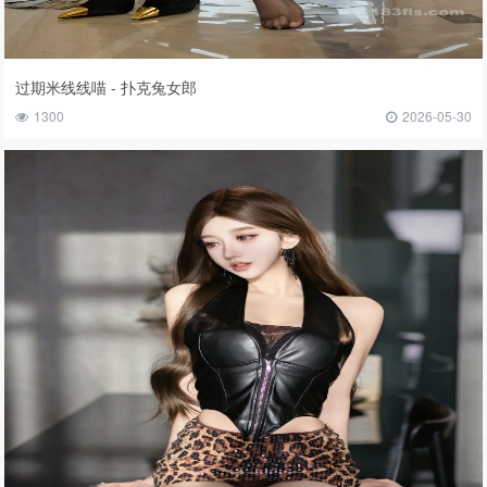
过期米线线喵 - 扑克兔女郎
1300
2026-05-30