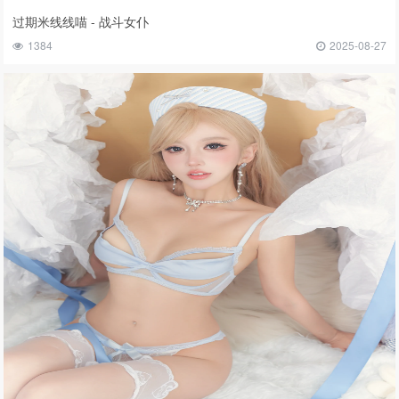
过期米线线喵 - 战斗女仆
1384
2025-08-27