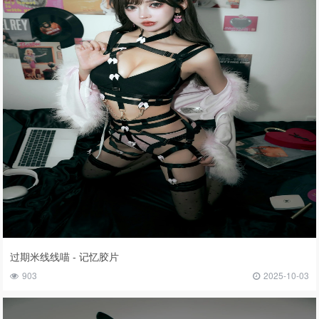
过期米线线喵 - 记忆胶片
903
2025-10-03