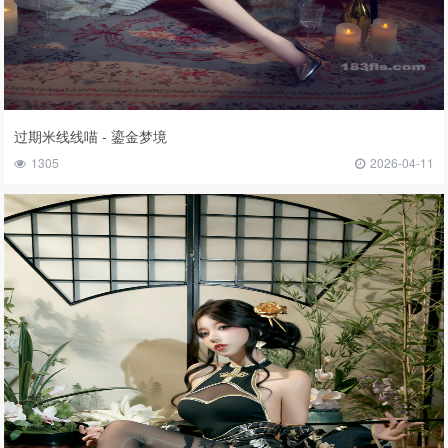
过期米线线喵 - 鎏金梦境
1305
2026-04-11