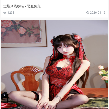
过期米线线喵 - 恶魔兔兔
1238
2026-04-13