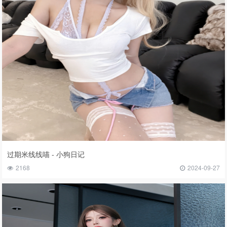
过期米线线喵 - 小狗日记
2168
2024-09-27