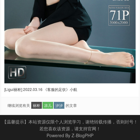
[Ligui丽柜] 2022.03.16 《客服的足饮》小航
继续浏览有关
丽柜
凉儿
汐汐
的文章
【温馨提示】本站资源仅限个人浏览学习，谢绝转载传播，否则封号！
若您喜欢该资源，请支持官网！
Powered By
Z-BlogPHP