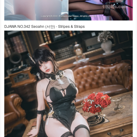
DJAWA NO.342 Seoahn (서안) - Stripes & Straps