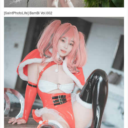
[SaintPhotoLife] BamBi Vol.002