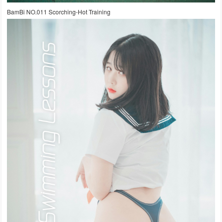
BamBi NO.011 Scorching-Hot Training